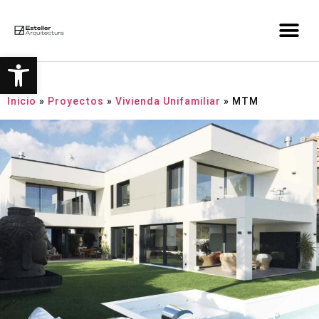
Abrir barra de herramient
Inicio
»
Proyectos
»
Vivienda Unifamiliar
»
MTM