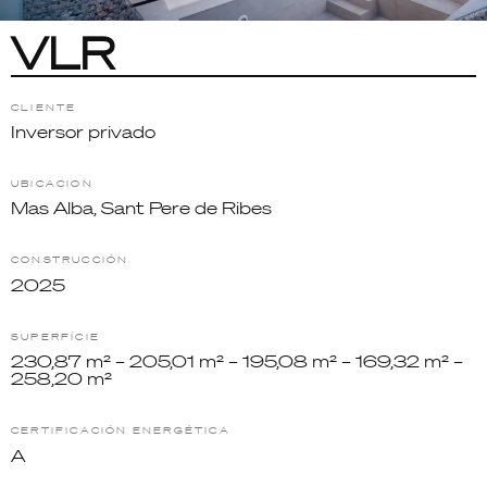
VLR
CLIENTE
Inversor privado
UBICACION
Mas Alba, Sant Pere de Ribes
CONSTRUCCIÓN
2025
SUPERFÍCIE
230,87 m² – 205,01 m² – 195,08 m² – 169,32 m² –
258,20 m²
CERTIFICACIÓN ENERGÉTICA
A