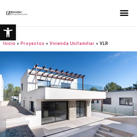
Abrir barra de herramient
Inicio
»
Proyectos
»
Vivienda Unifamiliar
»
VLR